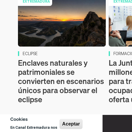
EXTREMADURA
EXTREMA
ECLIPSE
FORMACI
Enclaves naturales y
La Jun
patrimoniales se
millon
convierten en escenarios
para t
únicos para observar el
ocupad
eclipse
oferta
Cookies
Aceptar
En Canal Extremadura nos