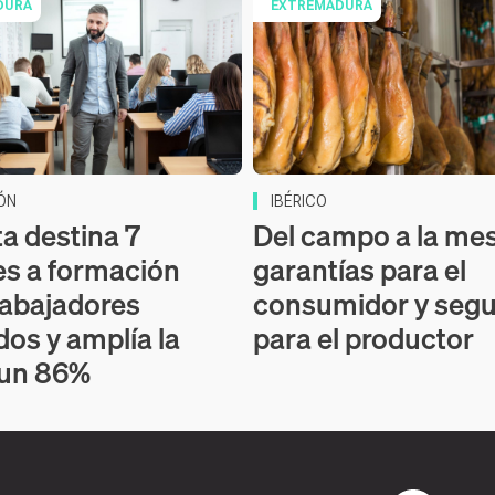
DURA
EXTREMADURA
ÓN
IBÉRICO
ta destina 7
Del campo a la me
es a formación
garantías para el
rabajadores
consumidor y segu
os y amplía la
para el productor
 un 86%