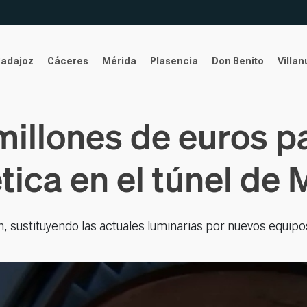
Badajoz
Cáceres
Mérida
Plasencia
Don Benito
Villa
millones de euros p
tica en el túnel de 
n, sustituyendo las actuales luminarias por nuevos equip