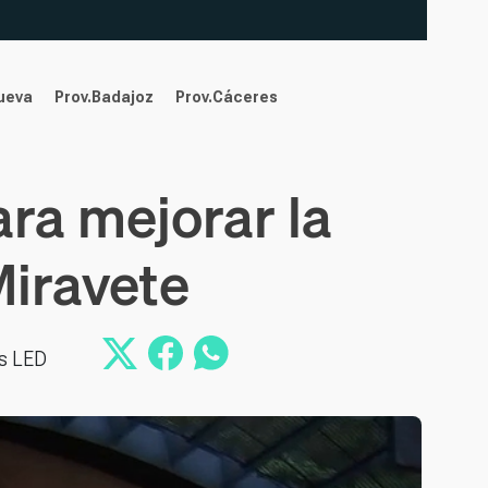
nueva
Prov.Badajoz
Prov.Cáceres
ara mejorar la
Miravete
os LED