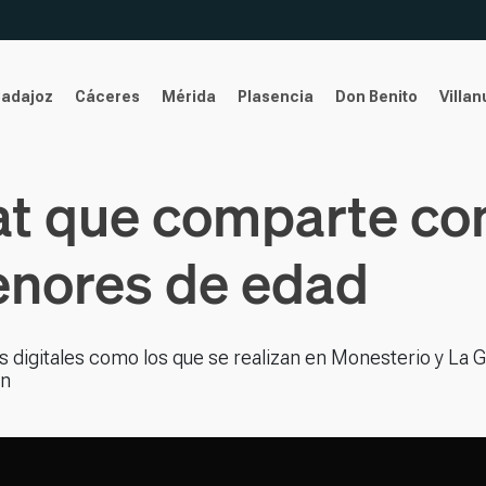
Badajoz
Cáceres
Mérida
Plasencia
Don Benito
Villa
at que comparte con
enores de edad
igitales como los que se realizan en Monesterio y La Ga
en