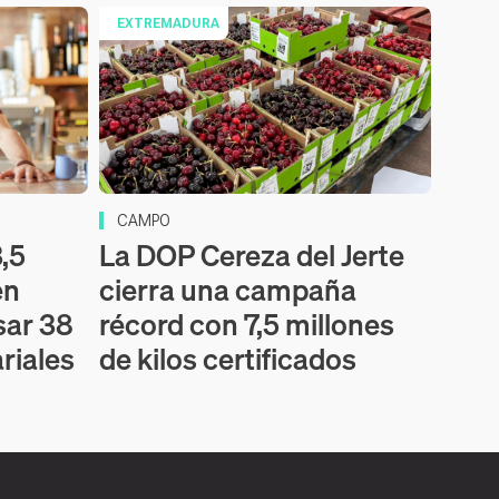
EXTREMADURA
CAMPO
,5
La DOP Cereza del Jerte
en
cierra una campaña
sar 38
récord con 7,5 millones
riales
de kilos certificados