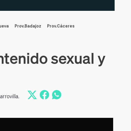
nueva
Prov.Badajoz
Prov.Cáceres
tenido sexual y
rrovilla.