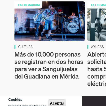
EXTREMADURA
EXTREMA
CULTURA
AYUDAS
Más de 10.000 personas
Abiert
se registran en dos horas
solicit
para ver a Sanguijuelas
hasta 
del Guadiana en Mérida
compr
eléctr
Cookies
Aceptar