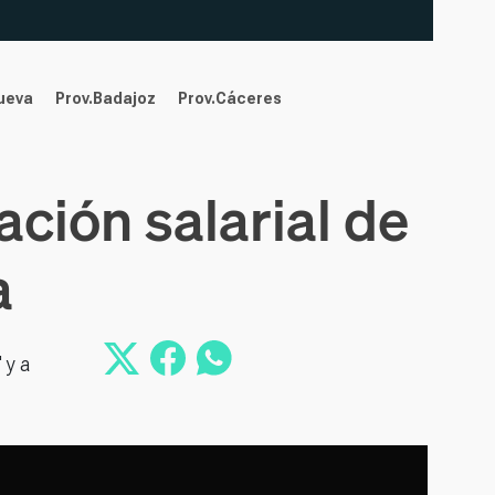
nueva
Prov.Badajoz
Prov.Cáceres
ción salarial de
a
 y a