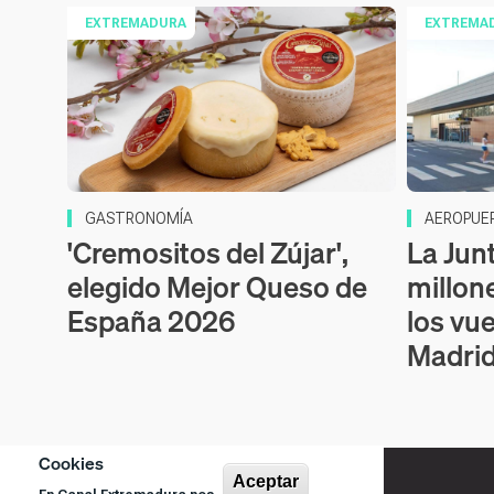
EXTREMADURA
EXTREMA
GASTRONOMÍA
AEROPUE
'Cremositos del Zújar',
La Jun
elegido Mejor Queso de
millon
España 2026
los vu
Madrid
Cookies
Aceptar