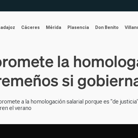
Badajoz
Cáceres
Mérida
Plasencia
Don Benito
Villa
promete la homologa
remeños si gobiern
mete a la homologación salarial porque es "de justicia"
ren el verano