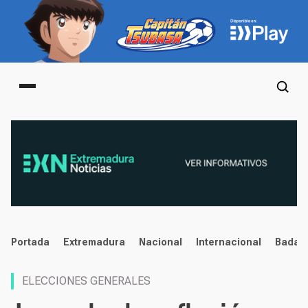
Main menu
noticias
Portada
Extremadura
Nacional
Internacional
Badaj
ELECCIONES GENERALES