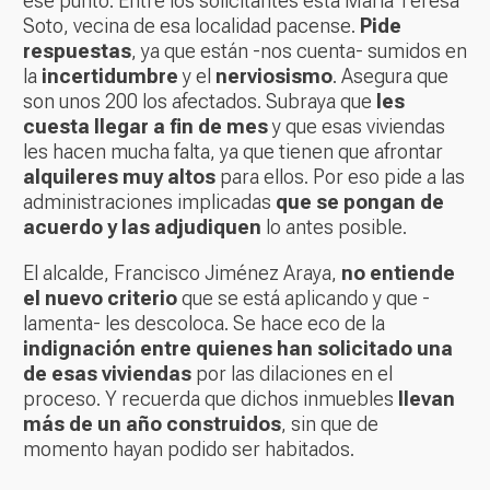
ese punto. Entre los solicitantes está María Teresa
Soto, vecina de esa localidad pacense.
Pide
respuestas
, ya que están -nos cuenta- sumidos en
la
incertidumbre
y el
nerviosismo
. Asegura que
son unos 200 los afectados. Subraya que
les
cuesta llegar a fin de mes
y que esas viviendas
les hacen mucha falta, ya que tienen que afrontar
alquileres muy altos
para ellos. Por eso pide a las
administraciones implicadas
que se pongan de
acuerdo y las adjudiquen
lo antes posible.
El alcalde, Francisco Jiménez Araya,
no entiende
el nuevo criterio
que se está aplicando y que -
lamenta- les descoloca. Se hace eco de la
indignación entre quienes han solicitado una
de esas viviendas
por las dilaciones en el
proceso. Y recuerda que dichos inmuebles
llevan
más de un año construidos
, sin que de
momento hayan podido ser habitados.