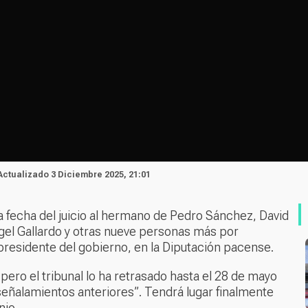
 Actualizado 3 Diciembre 2025, 21:01
la fecha del juicio al hermano de Pedro Sánchez, David
gel Gallardo y otras nueve personas más por
 presidente del gobierno, en la Diputación pacense.
 pero el tribunal lo ha retrasado hasta el 28 de mayo
 señalamientos anteriores”. Tendrá lugar finalmente
nio.