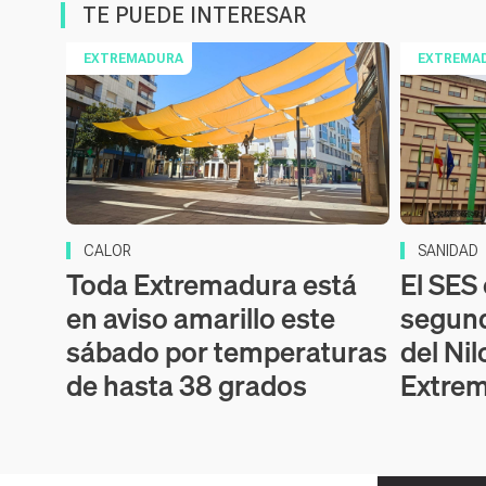
TE PUEDE INTERESAR
EXTREMADURA
EXTREMA
CALOR
SANIDAD
Toda Extremadura está
El SES
en aviso amarillo este
segund
sábado por temperaturas
del Ni
de hasta 38 grados
Extre