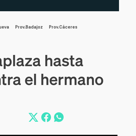
nueva
Prov.Badajoz
Prov.Cáceres
aplaza hasta
ntra el hermano