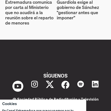
Extremadura comunica
Guardiola exige al
por carta al Ministerio
gobierno de Sánchez
que no acudirá a la
"gestionar antes que
reunión sobre el reparto
imponer"
de menores
SÍGUENOS
@ Sociedad Pública de Radiodifusión y Televisión
Cookies
Extremeña S.A.U.
En Canal Extremadura nos preocupamos por tu