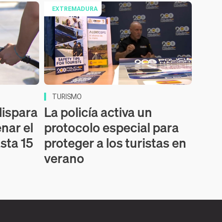
EXTREMADURA
TURISMO
dispara
La policía activa un
enar el
protocolo especial para
sta 15
proteger a los turistas en
verano