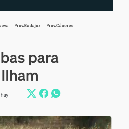
nueva
Prov.Badajoz
Prov.Cáceres
ebas para
 Ilham
 hay