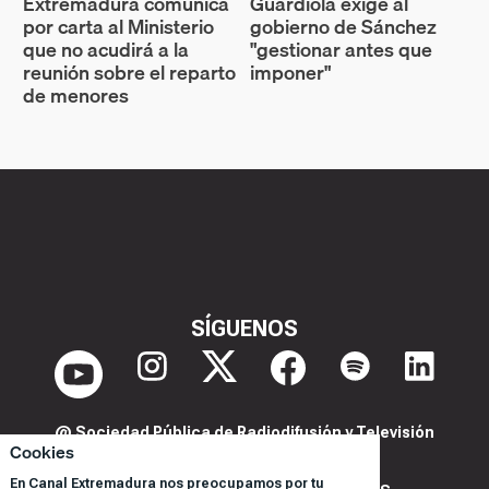
Extremadura comunica
Guardiola exige al
por carta al Ministerio
gobierno de Sánchez
que no acudirá a la
"gestionar antes que
reunión sobre el reparto
imponer"
de menores
SÍGUENOS
@ Sociedad Pública de Radiodifusión y Televisión
Cookies
Extremeña S.A.U.
En Canal Extremadura nos preocupamos por tu