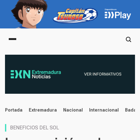
Main menu
noticias
Portada
Extremadura
Nacional
Internacional
Badaj
BENEFICIOS DEL SOL