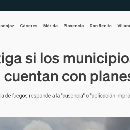
Badajoz
Cáceres
Mérida
Plasencia
Don Benito
Villa
tiga si los municip
s cuentan con plane
ola de fuegos responde a la "ausencia" o "aplicación imp