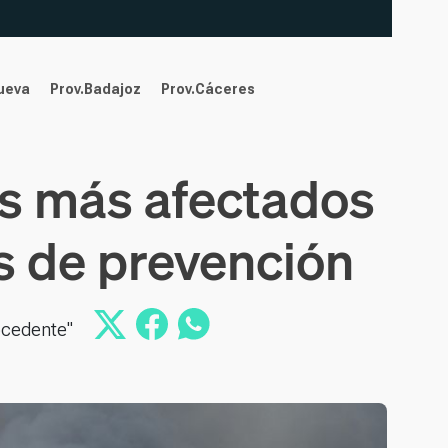
nueva
Prov.Badajoz
Prov.Cáceres
ios más afectados
s de prevención
rocedente"