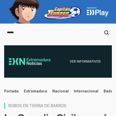
Main menu
noticias
Portada
Extremadura
Nacional
Internacional
Badaj
ROBOS EN TIERRA DE BARROS