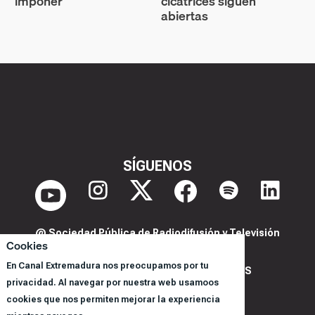
imponer"
cicatrices siguen
abiertas
SÍGUENOS
@ Sociedad Pública de Radiodifusión y Televisión
Cookies
Extremeña S.A.U.
En Canal Extremadura nos preocupamos por tu
POLITICA DE PRIVACIDAD Y COOKIES
privacidad. Al navegar por nuestra web usamoos
AVISO LEGAL
cookies que nos permiten mejorar la experiencia
CORPORACIÓN