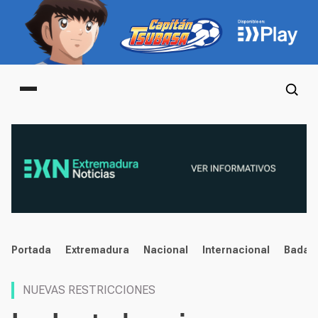
Main menu
noticias
Portada
Extremadura
Nacional
Internacional
Badaj
NUEVAS RESTRICCIONES