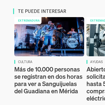
TE PUEDE INTERESAR
EXTREMADURA
EXTREMA
CULTURA
AYUDAS
Más de 10.000 personas
Abiert
se registran en dos horas
solicit
para ver a Sanguijuelas
hasta 
del Guadiana en Mérida
compr
eléctr