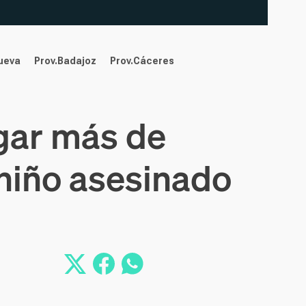
nueva
Prov.Badajoz
Prov.Cáceres
gar más de
 niño asesinado