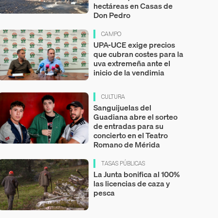
hectáreas en Casas de
Don Pedro
CAMPO
UPA-UCE exige precios
que cubran costes para la
uva extremeña ante el
inicio de la vendimia
CULTURA
Sanguijuelas del
Guadiana abre el sorteo
de entradas para su
concierto en el Teatro
Romano de Mérida
TASAS PÚBLICAS
La Junta bonifica al 100%
las licencias de caza y
pesca