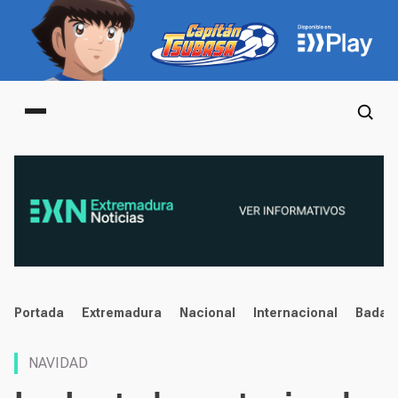
Main menu
noticias
Portada
Extremadura
Nacional
Internacional
Badaj
NAVIDAD