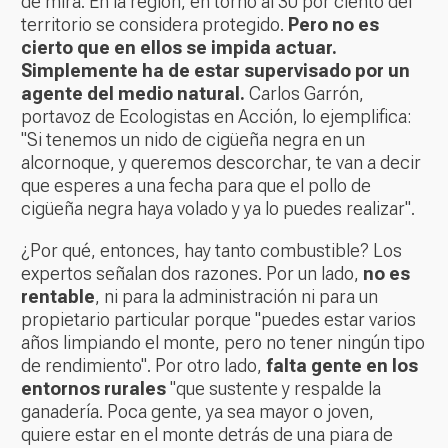
de mira. En la región, en torno al 30 por ciento del
territorio se considera protegido.
Pero no es
cierto que en ellos se impida actuar.
Simplemente ha de estar supervisado por un
agente del medio natural.
Carlos Garrón,
portavoz de Ecologistas en Acción, lo ejemplifica:
"Si tenemos un nido de cigüeña negra en un
alcornoque, y queremos descorchar, te van a decir
que esperes a una fecha para que el pollo de
cigüeña negra haya volado y ya lo puedes realizar".
¿Por qué, entonces, hay tanto combustible? Los
expertos señalan dos razones. Por un lado,
no es
rentable
, ni para la administración ni para un
propietario particular porque "puedes estar varios
años limpiando el monte, pero no tener ningún tipo
de rendimiento". Por otro lado,
falta gente en los
entornos rurales
"que sustente y respalde la
ganadería. Poca gente, ya sea mayor o joven,
quiere estar en el monte detrás de una piara de