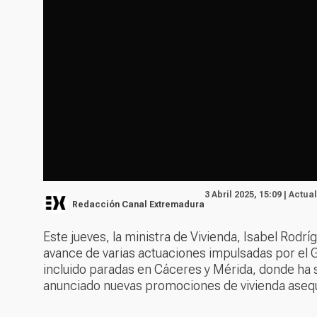
3 Abril 2025, 15:09 | Actua
Redacción Canal Extremadura
Este jueves, la ministra de Vivienda, Isabel Rodr
avance de varias actuaciones impulsadas por el G
incluido paradas en Cáceres y Mérida, donde ha 
anunciado nuevas promociones de vivienda asequ