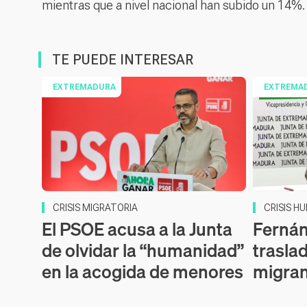
mientras que a nivel nacional han subido un 14%.
TE PUEDE INTERESAR
EXTREMADURA
EXTREMA
CRISIS MIGRATORIA
CRISIS H
El PSOE acusa a la Junta
Ferná
de olvidar la “humanidad”
trasla
en la acogida de menores
migran