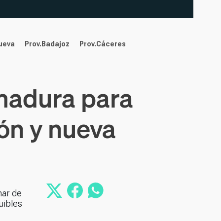
nueva
Prov.Badajoz
Prov.Cáceres
emadura para
ión y nueva
nar de
uibles