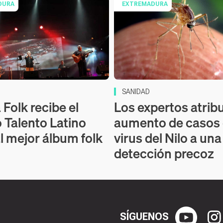
DURA
EXTREMADURA
SANIDAD
Folk recibe el
Los expertos atrib
 Talento Latino
aumento de casos
l mejor álbum folk
virus del Nilo a un
detección precoz
SÍGUENOS