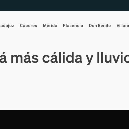
Badajoz
Cáceres
Mérida
Plasencia
Don Benito
Villa
á más cálida y lluvi