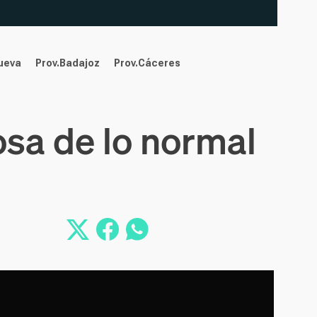
nueva
Prov.Badajoz
Prov.Cáceres
osa de lo normal