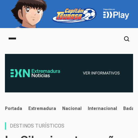
Main menu
noticias
Portada
Extremadura
Nacional
Internacional
Badaj
DESTINOS TURÍSTICOS