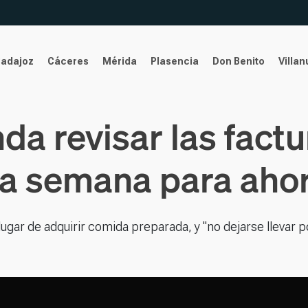
Badajoz
Cáceres
Mérida
Plasencia
Don Benito
Villa
 revisar las factur
la semana para ahor
ugar de adquirir comida preparada, y "no dejarse llevar p