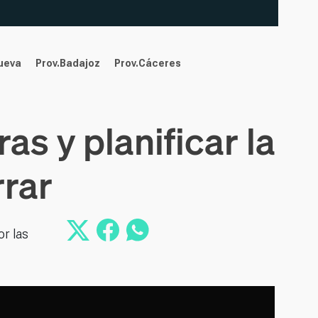
nueva
Prov.Badajoz
Prov.Cáceres
as y planificar la
rar
or las