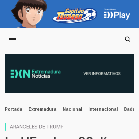
Main menu
noticias
Portada
Extremadura
Nacional
Internacional
Badaj
ARANCELES DE TRUMP