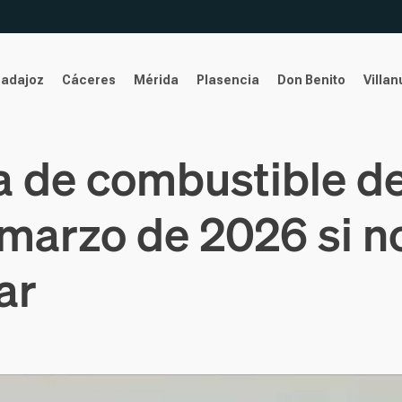
Badajoz
Cáceres
Mérida
Plasencia
Don Benito
Villa
a de combustible de
marzo de 2026 si n
ar