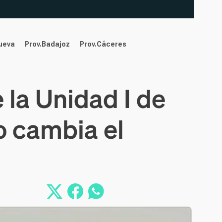
nueva
Prov.Badajoz
Prov.Cáceres
 la Unidad I de
o cambia el