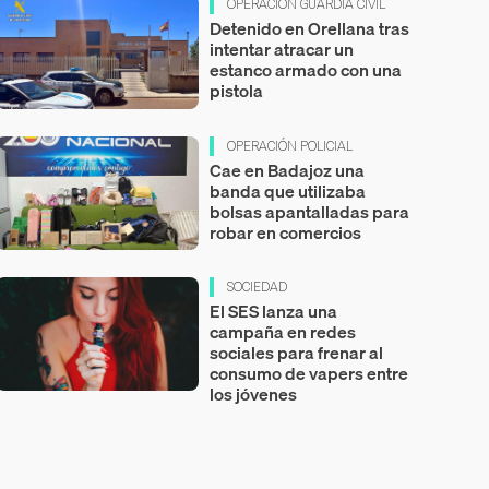
OPERACIÓN GUARDIA CIVIL
Detenido en Orellana tras
intentar atracar un
estanco armado con una
pistola
OPERACIÓN POLICIAL
Cae en Badajoz una
banda que utilizaba
bolsas apantalladas para
robar en comercios
SOCIEDAD
El SES lanza una
campaña en redes
sociales para frenar al
consumo de vapers entre
los jóvenes