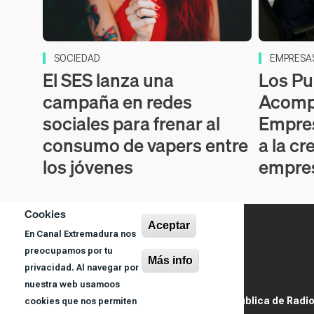
SOCIEDAD
EMPRESA
El SES lanza una
Los Pu
campaña en redes
Acomp
sociales para frenar al
Empres
consumo de vapers entre
a la c
los jóvenes
empres
Cookies
Aceptar
En Canal Extremadura nos
preocupamos por tu
Más info
privacidad. Al navegar por
nuestra web usamoos
@ Sociedad Pública de Radiod
cookies que nos permiten
S.A.U.