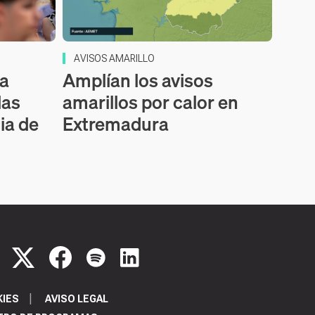
AVISOS AMARILLO
ra
Amplían los avisos
las
amarillos por calor en
ia de
Extremadura
KIES
AVISO LEGAL