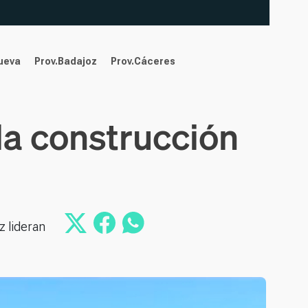
nueva
Prov.Badajoz
Prov.Cáceres
la construcción
z lideran