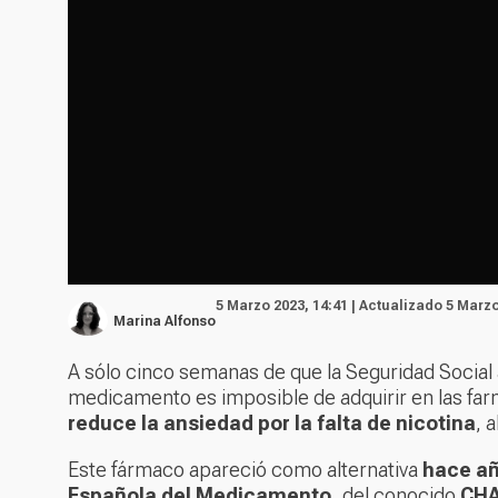
5 Marzo 2023, 14:41 | Actualizado 5 Marzo
Marina Alfonso
A sólo cinco semanas de que la Seguridad Social
medicamento es imposible de adquirir en las far
reduce la ansiedad por la falta de nicotina
, 
Este fármaco apareció como alternativa
hace añ
Española del Medicamento,
del conocido
CH