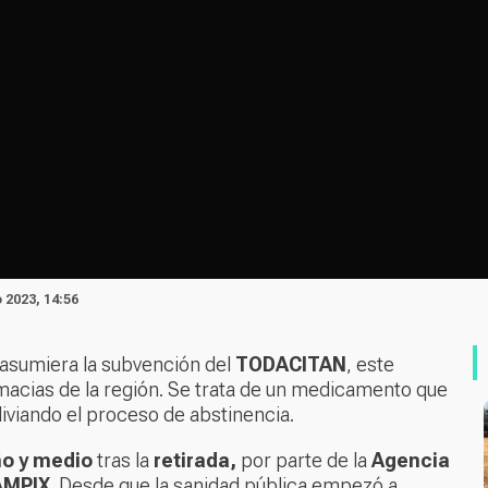
 2023, 14:56
 asumiera la subvención del
TODACITAN
, este
macias de la región. Se trata de un medicamento que
aliviando el proceso de abstinencia.
o y medio
tras la
retirada,
por parte de la
Agencia
AMPIX
. Desde que la sanidad pública empezó a