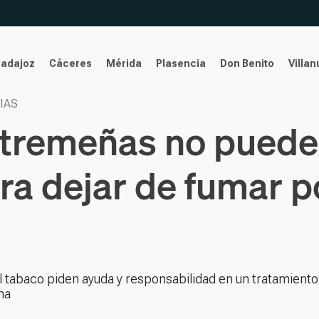
Badajoz
Cáceres
Mérida
Plasencia
Don Benito
Villa
IAS
xtremeñas no puede
 dejar de fumar po
l tabaco piden ayuda y responsabilidad en un tratamiento
na