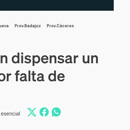
nueva
Prov.Badajoz
Prov.Cáceres
n dispensar un
r falta de
 esencial