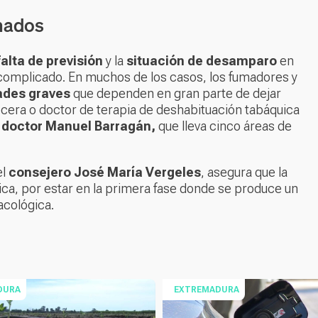
nados
falta de previsión
y la
situación de desamparo
en
 complicado. En muchos de los casos, los fumadores y
ades graves
que dependen en gran parte de dejar
cera o doctor de terapia de deshabituación tabáquica
l
doctor Manuel Barragán,
que lleva cinco áreas de
el
consejero José María Vergeles
, asegura que la
gica, por estar en la primera fase donde se produce un
acológica.
DURA
EXTREMADURA