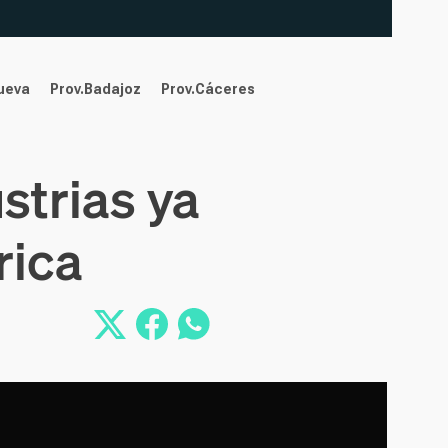
nueva
Prov.Badajoz
Prov.Cáceres
strias ya
rica