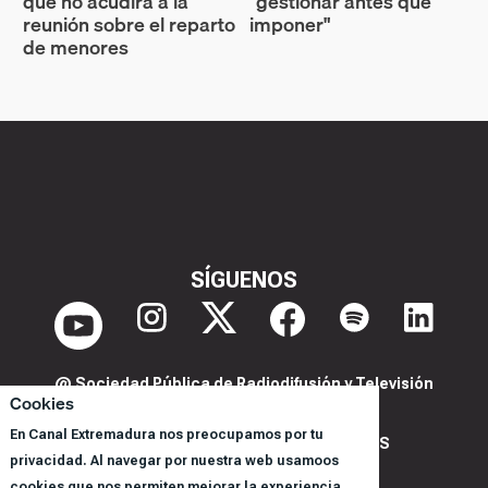
que no acudirá a la
"gestionar antes que
reunión sobre el reparto
imponer"
de menores
SÍGUENOS
@ Sociedad Pública de Radiodifusión y Televisión
Cookies
Extremeña S.A.U.
En Canal Extremadura nos preocupamos por tu
POLITICA DE PRIVACIDAD Y COOKIES
privacidad. Al navegar por nuestra web usamoos
AVISO LEGAL
cookies que nos permiten mejorar la experiencia