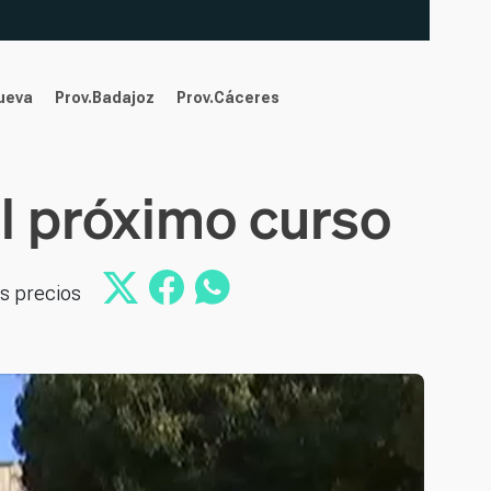
nueva
Prov.Badajoz
Prov.Cáceres
el próximo curso
os precios