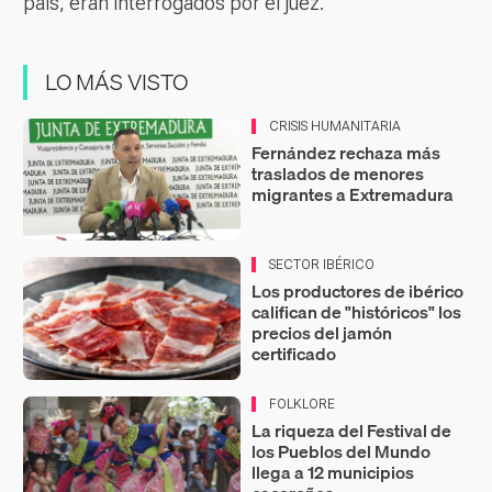
país, eran interrogados por el juez.
LO MÁS VISTO
CRISIS HUMANITARIA
Fernández rechaza más
traslados de menores
migrantes a Extremadura
SECTOR IBÉRICO
Los productores de ibérico
califican de "históricos" los
precios del jamón
certificado
FOLKLORE
La riqueza del Festival de
los Pueblos del Mundo
llega a 12 municipios