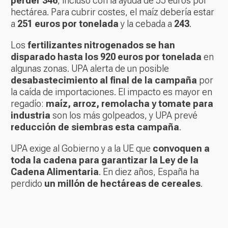
perder 346
, incluso con la ayuda de 55 euros por
hectárea. Para cubrir costes, el maíz debería estar
a
251 euros por tonelada
y la cebada a
243
.
Los
fertilizantes nitrogenados se han
disparado hasta los 920 euros por tonelada
en
algunas zonas. UPA alerta de un posible
desabastecimiento al final de la campaña
por
la caída de importaciones. El impacto es mayor en
regadío:
maíz, arroz, remolacha y tomate para
industria
son los más golpeados, y UPA prevé
reducción de siembras esta campaña
.
UPA exige al Gobierno y a la UE que
convoquen a
toda la cadena para garantizar la Ley de la
Cadena Alimentaria
. En diez años, España ha
perdido
un millón de hectáreas de cereales
.