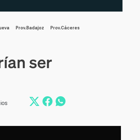
nueva
Prov.Badajoz
Prov.Cáceres
ían ser
cios