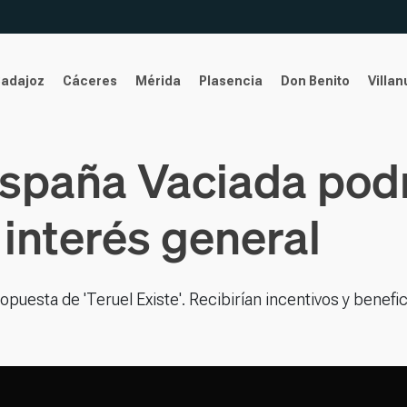
Badajoz
Cáceres
Mérida
Plasencia
Don Benito
Villa
España Vaciada podr
interés general
uesta de 'Teruel Existe'. Recibirían incentivos y benefi