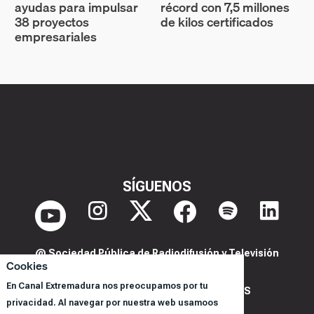
ayudas para impulsar
récord con 7,5 millones
38 proyectos
de kilos certificados
empresariales
SÍGUENOS
@ Sociedad Pública de Radiodifusión y Televisión
Cookies
Extremeña S.A.U.
En Canal Extremadura nos preocupamos por tu
POLITICA DE PRIVACIDAD Y COOKIES
privacidad. Al navegar por nuestra web usamoos
AVISO LEGAL