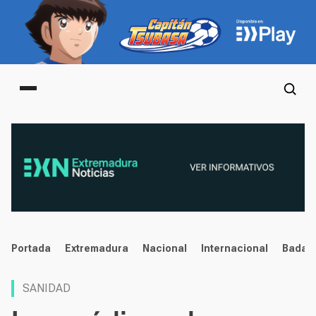
Main menu
noticias
Portada
Extremadura
Nacional
Internacional
Badaj
SANIDAD