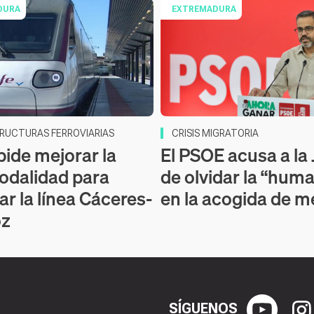
DURA
EXTREMADURA
RUCTURAS FERROVIARIAS
CRISIS MIGRATORIA
pide mejorar la
El PSOE acusa a la
odalidad para
de olvidar la “hum
ar la línea Cáceres-
en la acogida de 
oz
SÍGUENOS