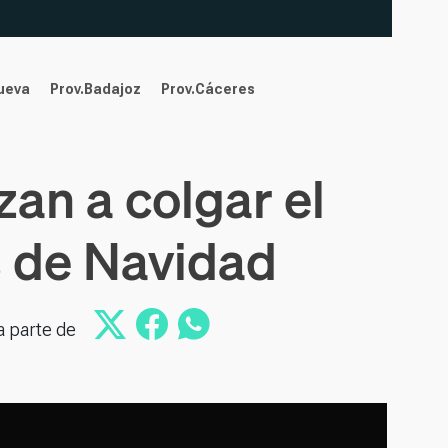
nueva
Prov.Badajoz
Prov.Cáceres
an a colgar el
s de Navidad
a parte de