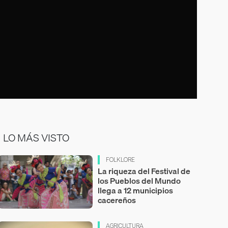
LO MÁS VISTO
FOLKLORE
La riqueza del Festival de
los Pueblos del Mundo
llega a 12 municipios
cacereños
AGRICULTURA