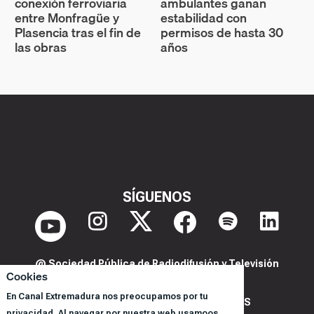
conexión ferroviaria
ambulantes ganan
entre Monfragüe y
estabilidad con
Plasencia tras el fin de
permisos de hasta 30
las obras
años
SÍGUENOS
@ Sociedad Pública de Radiodifusión y Televisión
Cookies
Extremeña S.A.U.
En Canal Extremadura nos preocupamos por tu
POLITICA DE PRIVACIDAD Y COOKIES
privacidad. Al navegar por nuestra web usamoos