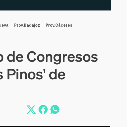
nueva
Prov.Badajoz
Prov.Cáceres
io de Congresos
s Pinos' de