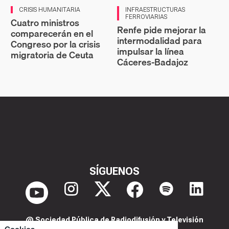
CRISIS HUMANITARIA
INFRAESTRUCTURAS
FERROVIARIAS
Cuatro ministros
Renfe pide mejorar la
comparecerán en el
intermodalidad para
Congreso por la crisis
impulsar la línea
migratoria de Ceuta
Cáceres-Badajoz
SÍGUENOS
@ Sociedad Pública de Radiodifusión y Televisión
Extremeña S.A.U.