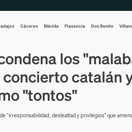
Badajoz
Cáceres
Mérida
Plasencia
Don Benito
Villa
condena los "malab
concierto catalán y
mo "tontos"
e "irresponsabilidad, deslealtad y privilegios" que amena