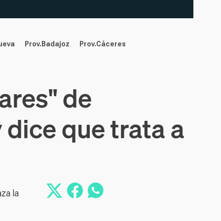
nueva
Prov.Badajoz
Prov.Cáceres
ares" de
 dice que trata a
za la