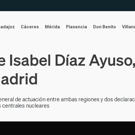
Badajoz
Cáceres
Mérida
Plasencia
Don Benito
Villa
 Isabel Díaz Ayuso,
adrid
eneral de actuación entre ambas regiones y dos declarac
as centrales nucleares