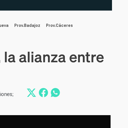
nueva
Prov.Badajoz
Prov.Cáceres
 la alianza entre
iones;