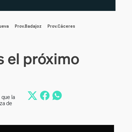
nueva
Prov.Badajoz
Prov.Cáceres
s el próximo
 que la
nza de