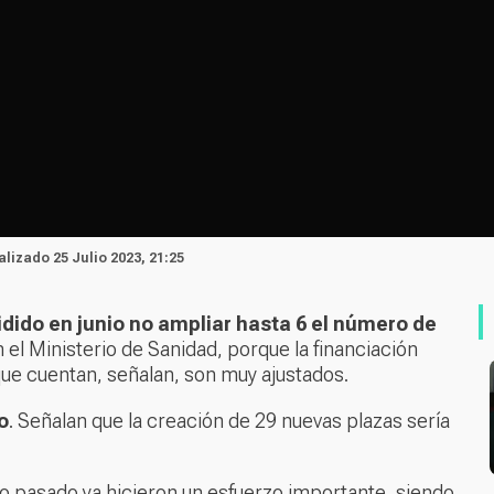
ualizado 25 Julio 2023, 21:25
dido en junio no ampliar hasta 6 el número de
 el Ministerio de Sanidad, porque la financiación
 que cuentan, señalan, son muy ajustados.
o
. Señalan que la creación de 29 nuevas plazas sería
año pasado ya hicieron un esfuerzo importante, siendo