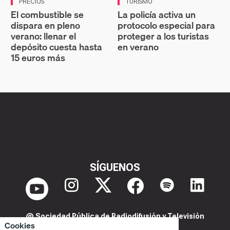
PRECIOS
TURISMO
El combustible se
La policía activa un
dispara en pleno
protocolo especial para
verano: llenar el
proteger a los turistas
depósito cuesta hasta
en verano
15 euros más
SÍGUENOS
@ Sociedad Pública de Radiodifusión y Televisión
Cookies
Extremeña S.A.U.