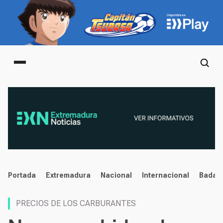
Main menu
noticias
Portada
Extremadura
Nacional
Internacional
Badaj
PRECIOS DE LOS CARBURANTES