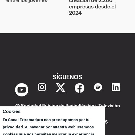
entre los jóvenes
creación de 2.200
empresas desde el
2024
SÍGUENOS
@ Sociedad Pública de Radiodifusión y Televisión
Cookies
Extremeña S.A.U.
En Canal Extremadura nos preocupamos por tu
POLITICA DE PRIVACIDAD Y COOKIES
privacidad. Al navegar por nuestra web usamoos
AVISO LEGAL
cookies que nos permiten mejorar la experiencia