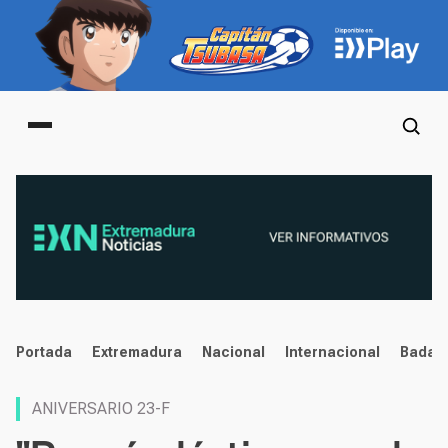
Main menu
noticias
Portada
Extremadura
Nacional
Internacional
Badaj
ANIVERSARIO 23-F