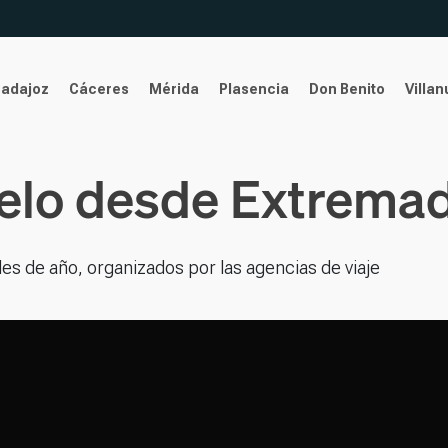
Badajoz
Cáceres
Mérida
Plasencia
Don Benito
Villa
uelo desde Extremad
les de año, organizados por las agencias de viaje