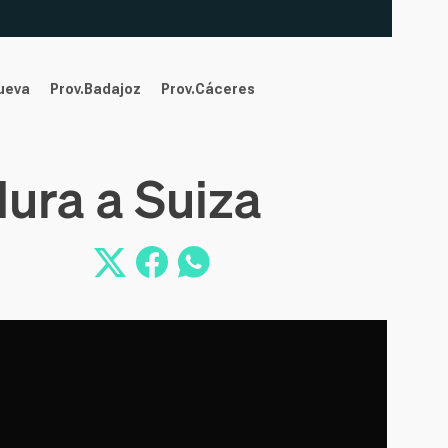
nueva
Prov.Badajoz
Prov.Cáceres
ura a Suiza