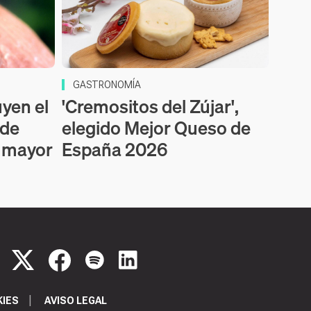
GASTRONOMÍA
uyen el
'Cremositos del Zújar',
 de
elegido Mejor Queso de
a mayor
España 2026
KIES
AVISO LEGAL