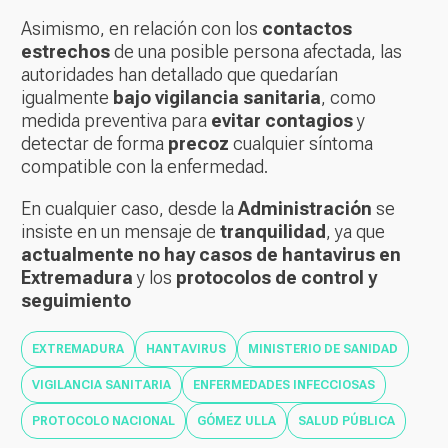
Asimismo, en relación con los
contactos
estrechos
de una posible persona afectada, las
autoridades han detallado que quedarían
igualmente
bajo vigilancia sanitaria
, como
medida preventiva para
evitar contagios
y
detectar de forma
precoz
cualquier síntoma
compatible con la enfermedad.
En cualquier caso, desde la
Administración
se
insiste en un mensaje de
tranquilidad
, ya que
actualmente no hay casos de hantavirus en
Extremadura
y los
protocolos de control y
seguimiento
EXTREMADURA
HANTAVIRUS
MINISTERIO DE SANIDAD
VIGILANCIA SANITARIA
ENFERMEDADES INFECCIOSAS
PROTOCOLO NACIONAL
GÓMEZ ULLA
SALUD PÚBLICA