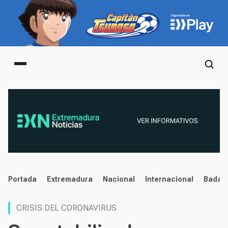
Main menu
noticias
Portada
Extremadura
Nacional
Internacional
Badaj
CRISIS DEL CORONAVIRUS