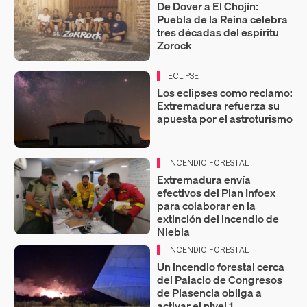
De Dover a El Chojín:
Puebla de la Reina celebra
tres décadas del espíritu
Zorock
ECLIPSE
Los eclipses como reclamo:
Extremadura refuerza su
apuesta por el astroturismo
INCENDIO FORESTAL
Extremadura envía
efectivos del Plan Infoex
para colaborar en la
extinción del incendio de
Niebla
INCENDIO FORESTAL
Un incendio forestal cerca
del Palacio de Congresos
de Plasencia obliga a
activar el nivel 1