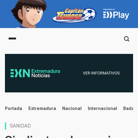
Main menu
noticias
Portada
Extremadura
Nacional
Internacional
Badaj
SANIDAD