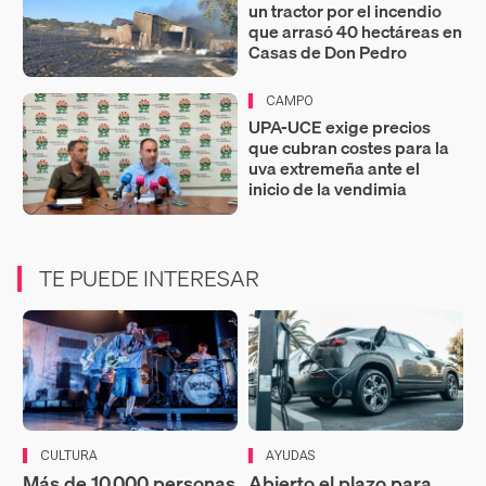
un tractor por el incendio
que arrasó 40 hectáreas en
Casas de Don Pedro
CAMPO
UPA-UCE exige precios
que cubran costes para la
uva extremeña ante el
inicio de la vendimia
TE PUEDE INTERESAR
CULTURA
AYUDAS
Más de 10.000 personas
Abierto el plazo para