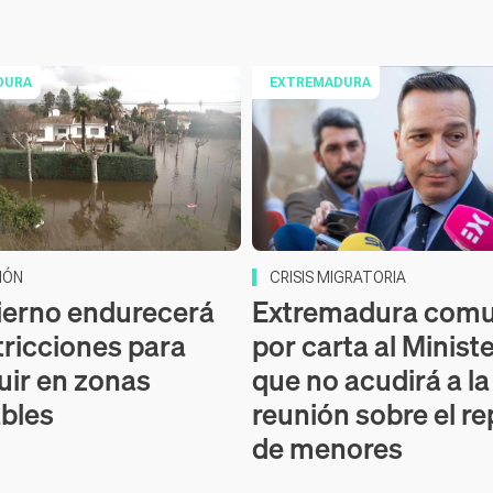
DURA
EXTREMADURA
IÓN
CRISIS MIGRATORIA
ierno endurecerá
Extremadura comu
tricciones para
por carta al Minist
uir en zonas
que no acudirá a la
bles
reunión sobre el re
de menores