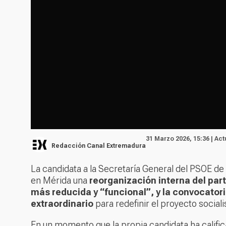
31 Marzo 2026, 15:36 | Ac
Redacción Canal Extremadura
La candidata a la Secretaría General del PSOE d
en Mérida una
reorganización interna del part
más reducida y “funcional”, y la convocatori
extraordinario
para redefinir el proyecto social
En un momento que la propia candidata ha calif