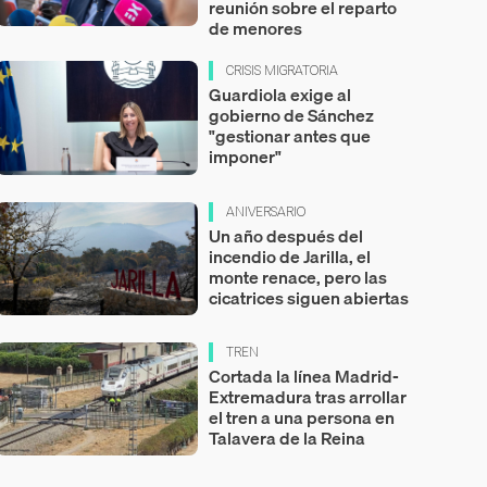
reunión sobre el reparto
de menores
CRISIS MIGRATORIA
Guardiola exige al
gobierno de Sánchez
"gestionar antes que
imponer"
ANIVERSARIO
Un año después del
incendio de Jarilla, el
monte renace, pero las
cicatrices siguen abiertas
TREN
Cortada la línea Madrid-
Extremadura tras arrollar
el tren a una persona en
Talavera de la Reina