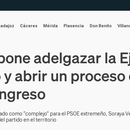
Badajoz
Cáceres
Mérida
Plasencia
Don Benito
Villa
one adelgazar la Ej
y abrir un proceso
ongreso
icado como “complejo” para el PSOE extremeño, Soraya V
l partido en el territorio