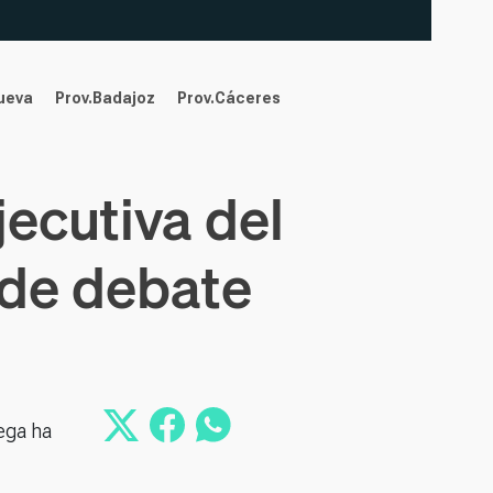
nueva
Prov.Badajoz
Prov.Cáceres
ecutiva del
 de debate
ega ha