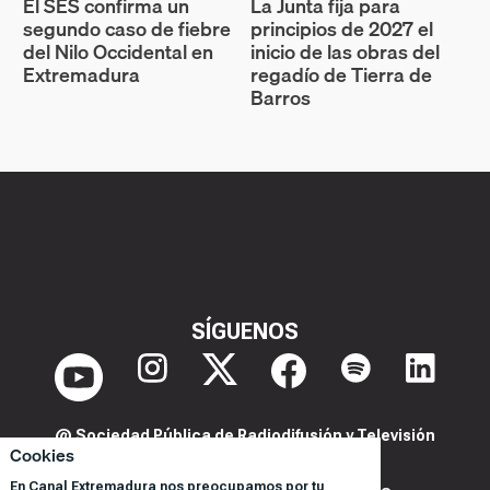
El SES confirma un
La Junta fija para
segundo caso de fiebre
principios de 2027 el
del Nilo Occidental en
inicio de las obras del
Extremadura
regadío de Tierra de
Barros
SÍGUENOS
@ Sociedad Pública de Radiodifusión y Televisión
Cookies
Extremeña S.A.U.
En Canal Extremadura nos preocupamos por tu