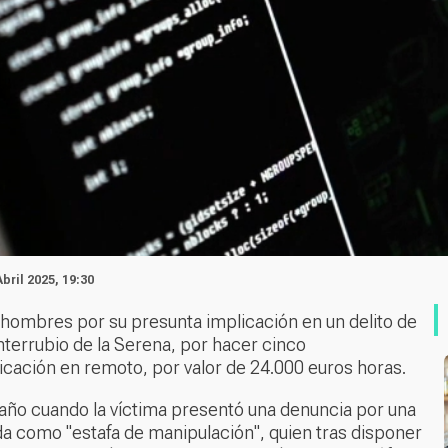
Abril 2025, 19:30
s hombres por su presunta implicación en un delito de
nterrubio de la Serena, por hacer cinco
licación en remoto, por valor de 24.000 euros horas.
 año cuando la víctima presentó una denuncia por una
a como "estafa de manipulación", quien tras disponer