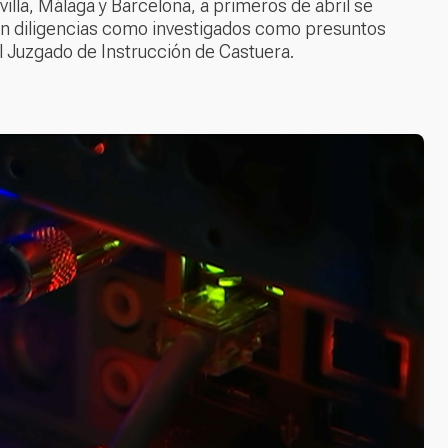
lla, Málaga y Barcelona, a primeros de abril se
ron diligencias como investigados como presuntos
al Juzgado de Instrucción de Castuera.