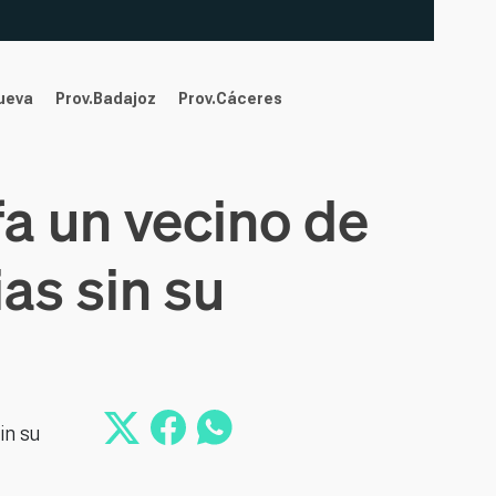
nueva
Prov.Badajoz
Prov.Cáceres
fa un vecino de
as sin su
in su