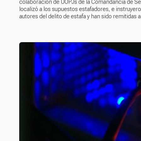
colaboración de UOPJs de la Comandancia de Sevi
localizó a los supuestos estafadores, e instruye
autores del delito de estafa y han sido remitidas 